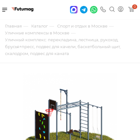
0
—
—
—
Главная
Каталог
Спорт и отдых в Москве
—
Уличные комплексы в Москве
Уличный комплекс: перекладина, лестница, рукоход,
брусья+пресс, подвес для качели, баскетбольный щит,
скалодром, подвес для каната