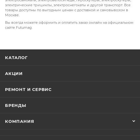
электрические трициклы, электроснегокаты и другой транспорт. Все
товары доступны по выгодным ценам с доставкой и самовывозом в
Москве.
Вы всегда можете оформить и оплатить заказ онлайн на официальном
сайте Futumag.
КАТАЛОГ
АКЦИИ
РЕМОНТ И СЕРВИС
БРЕНДЫ
КОМПАНИЯ