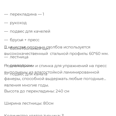
перекладина — 1
рукоход
подвес для качелей
брусья + пресс
В качестве опорных столбов используется
баскетбольный щит
высококачественный стальной профиль: 60*60 мм.
лестница
скалодром
Подлокотники и спинка для упражнений на пресс
выполнены из влагостойкой ламинированной
подвес для каната
фанеры, способной выдержать любые погодные
явления многие годы.
Высота до перекладины: 240 см
Ширина лестницы: 80см
Количество хватов турника: 3