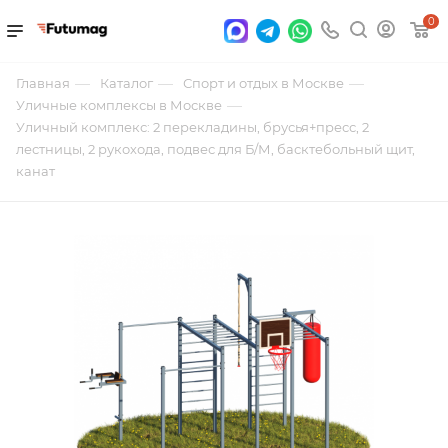
0
—
—
—
Главная
Каталог
Спорт и отдых в Москве
—
Уличные комплексы в Москве
Уличный комплекс: 2 перекладины, брусья+пресс, 2
лестницы, 2 рукохода, подвес для Б/М, басктебольный щит,
канат