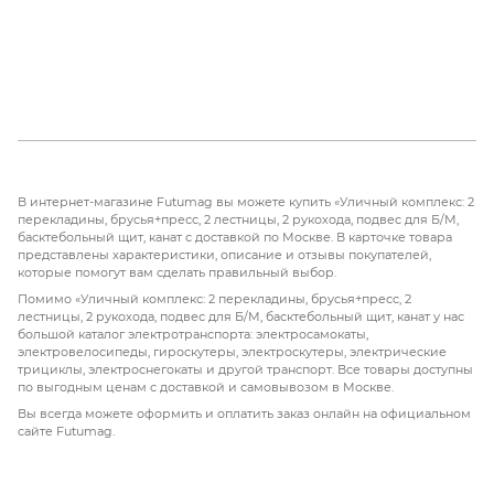
В интернет-магазине Futumag вы можете купить «Уличный комплекс: 2
перекладины, брусья+пресс, 2 лестницы, 2 рукохода, подвес для Б/М,
басктебольный щит, канат с доставкой по Москве. В карточке товара
представлены характеристики, описание и отзывы покупателей,
которые помогут вам сделать правильный выбор.
Помимо «Уличный комплекс: 2 перекладины, брусья+пресс, 2
лестницы, 2 рукохода, подвес для Б/М, басктебольный щит, канат у нас
большой каталог электротранспорта: электросамокаты,
электровелосипеды, гироскутеры, электроскутеры, электрические
трициклы, электроснегокаты и другой транспорт. Все товары доступны
по выгодным ценам с доставкой и самовывозом в Москве.
Вы всегда можете оформить и оплатить заказ онлайн на официальном
сайте Futumag.