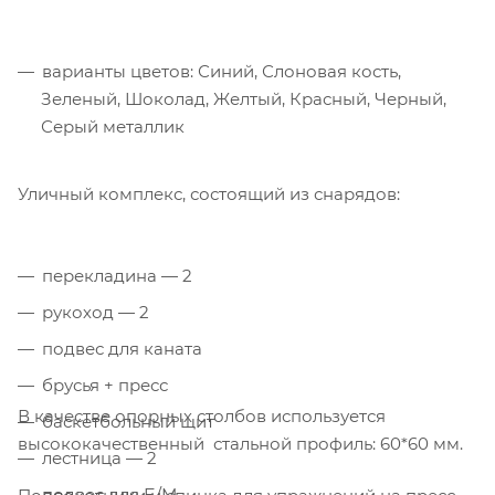
варианты цветов: Синий, Слоновая кость,
Зеленый, Шоколад, Желтый, Красный, Черный,
Серый металлик
Уличный комплекс, состоящий из снарядов:
перекладина — 2
рукоход — 2
подвес для каната
брусья + пресс
В качестве опорных столбов используется
баскетбольный щит
высококачественный стальной профиль: 60*60 мм.
лестница — 2
подвес для Б/М