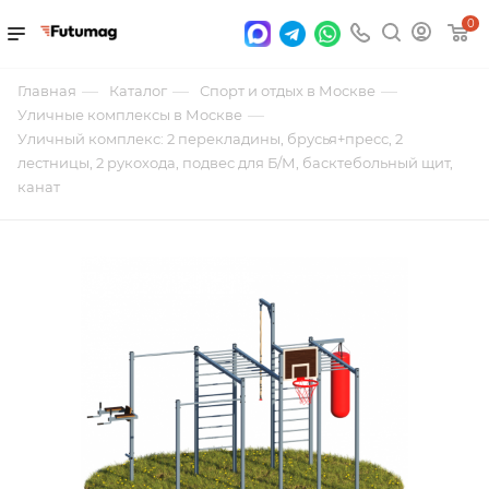
0
—
—
—
Главная
Каталог
Спорт и отдых в Москве
—
Уличные комплексы в Москве
Уличный комплекс: 2 перекладины, брусья+пресс, 2
лестницы, 2 рукохода, подвес для Б/М, басктебольный щит,
канат