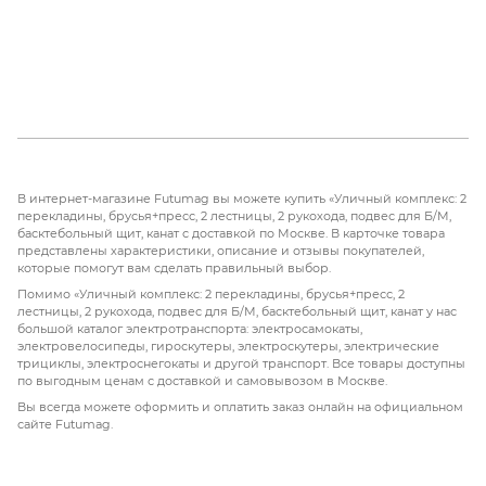
В интернет-магазине Futumag вы можете купить «Уличный комплекс: 2
перекладины, брусья+пресс, 2 лестницы, 2 рукохода, подвес для Б/М,
басктебольный щит, канат с доставкой по Москве. В карточке товара
представлены характеристики, описание и отзывы покупателей,
которые помогут вам сделать правильный выбор.
Помимо «Уличный комплекс: 2 перекладины, брусья+пресс, 2
лестницы, 2 рукохода, подвес для Б/М, басктебольный щит, канат у нас
большой каталог электротранспорта: электросамокаты,
электровелосипеды, гироскутеры, электроскутеры, электрические
трициклы, электроснегокаты и другой транспорт. Все товары доступны
по выгодным ценам с доставкой и самовывозом в Москве.
Вы всегда можете оформить и оплатить заказ онлайн на официальном
сайте Futumag.