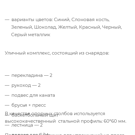
варианты цветов: Синий, Слоновая кость,
Зеленый, Шоколад, Желтый, Красный, Черный,
Серый металлик
Уличный комплекс, состоящий из снарядов:
перекладина — 2
рукоход — 2
подвес для каната
брусья + пресс
В качестве опорных столбов используется
баскетбольный щит
высококачественный стальной профиль: 60*60 мм.
лестница — 2
подвес для Б/М