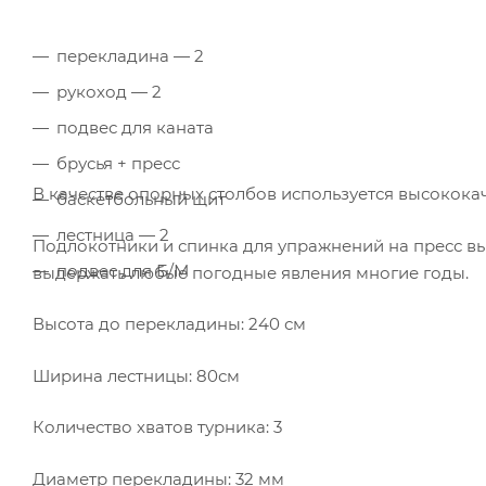
перекладина — 2
рукоход — 2
подвес для каната
брусья + пресс
В качестве опорных столбов используется высокока
баскетбольный щит
лестница — 2
Подлокотники и спинка для упражнений на пресс 
подвес для Б/М
выдержать любые погодные явления многие годы.
Высота до перекладины: 240 см
Ширина лестницы: 80см
Количество хватов турника: 3
Диаметр перекладины: 32 мм