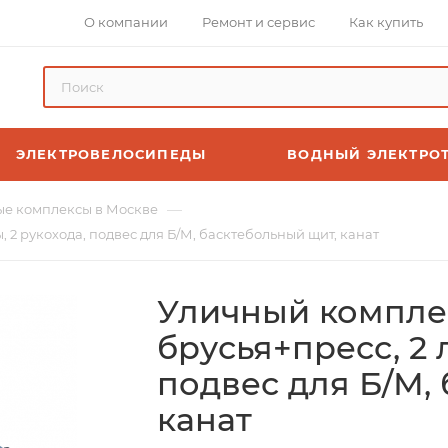
О компании
Ремонт и сервис
Как купить
ЭЛЕКТРОВЕЛОСИПЕДЫ
ВОДНЫЙ ЭЛЕКТРО
—
е комплексы в Москве
 2 рукохода, подвес для Б/М, басктебольный щит, канат
Уличный комплек
брусья+пресс, 2 
подвес для Б/М,
канат