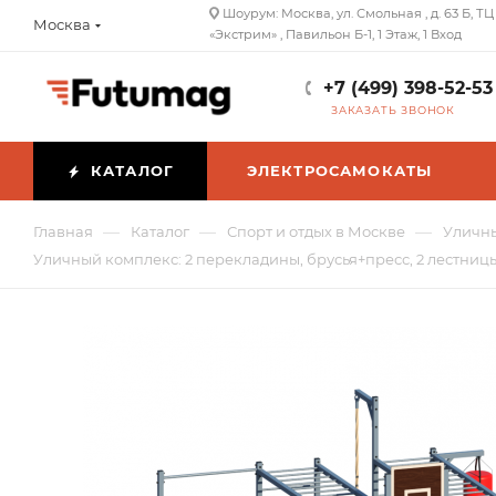
Шоурум: Москва, ул. Смольная , д. 63 Б, ТЦ
Москва
«Экстрим» , Павильон Б-1, 1 Этаж, 1 Вход
+7 (499) 398-52-53
ЗАКАЗАТЬ ЗВОНОК
КАТАЛОГ
ЭЛЕКТРОСАМОКАТЫ
—
—
—
Главная
Каталог
Спорт и отдых в Москве
Уличны
Уличный комплекс: 2 перекладины, брусья+пресс, 2 лестницы,