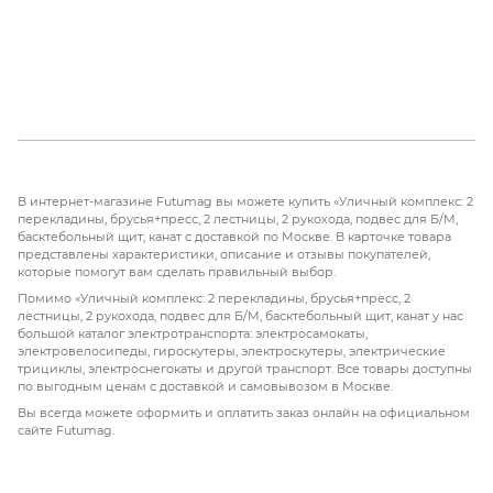
В интернет-магазине Futumag вы можете купить «Уличный комплекс: 2
перекладины, брусья+пресс, 2 лестницы, 2 рукохода, подвес для Б/М,
басктебольный щит, канат с доставкой по Москве. В карточке товара
представлены характеристики, описание и отзывы покупателей,
которые помогут вам сделать правильный выбор.
Помимо «Уличный комплекс: 2 перекладины, брусья+пресс, 2
лестницы, 2 рукохода, подвес для Б/М, басктебольный щит, канат у нас
большой каталог электротранспорта: электросамокаты,
электровелосипеды, гироскутеры, электроскутеры, электрические
трициклы, электроснегокаты и другой транспорт. Все товары доступны
по выгодным ценам с доставкой и самовывозом в Москве.
Вы всегда можете оформить и оплатить заказ онлайн на официальном
сайте Futumag.