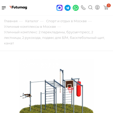
0
—
—
—
Главная
Каталог
Спорт и отдых в Москве
—
Уличные комплексы в Москве
Уличный комплекс: 2 перекладины, брусья+пресс, 2
лестницы, 2 рукохода, подвес для Б/М, басктебольный щит,
канат