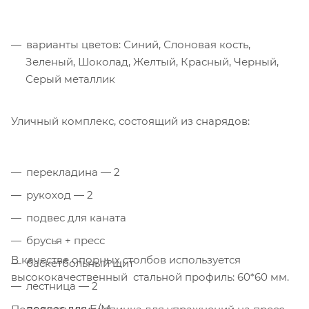
варианты цветов: Синий, Слоновая кость,
Зеленый, Шоколад, Желтый, Красный, Черный,
Серый металлик
Уличный комплекс, состоящий из снарядов:
перекладина — 2
рукоход — 2
подвес для каната
брусья + пресс
В качестве опорных столбов используется
баскетбольный щит
высококачественный стальной профиль: 60*60 мм.
лестница — 2
подвес для Б/М