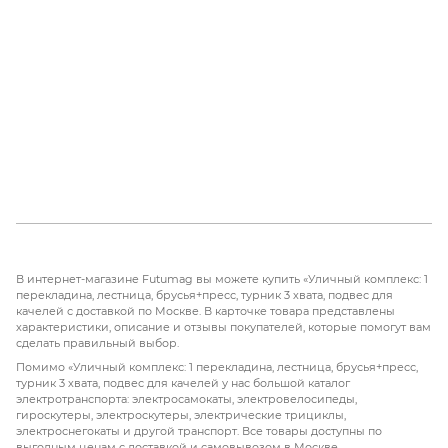
В интернет-магазине Futumag вы можете купить «Уличный комплекс: 1
перекладина, лестница, брусья+пресс, турник 3 хвата, подвес для
качелей с доставкой по Москве. В карточке товара представлены
характеристики, описание и отзывы покупателей, которые помогут вам
сделать правильный выбор.
Помимо «Уличный комплекс: 1 перекладина, лестница, брусья+пресс,
турник 3 хвата, подвес для качелей у нас большой каталог
электротранспорта: электросамокаты, электровелосипеды,
гироскутеры, электроскутеры, электрические трициклы,
электроснегокаты и другой транспорт. Все товары доступны по
выгодным ценам с доставкой и самовывозом в Москве.