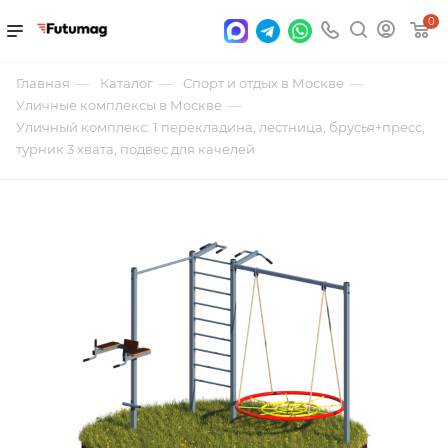
0
—
—
—
Главная
Каталог
Спорт и отдых в Москве
—
Уличные комплексы в Москве
Уличный комплекс: 1 перекладина, лестница, брусья+пресс,
турник 3 хвата, подвес для качелей