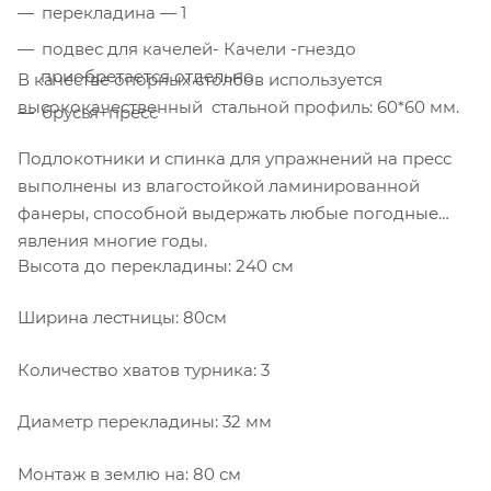
перекладина — 1
подвес для качелей- Качели -гнездо
приобретается отдельно
В качестве опорных столбов используется
высококачественный стальной профиль: 60*60 мм.
брусья+пресс
Подлокотники и спинка для упражнений на пресс
выполнены из влагостойкой ламинированной
фанеры, способной выдержать любые погодные
явления многие годы.
Высота до перекладины: 240 см
Ширина лестницы: 80см
Количество хватов турника: 3
Диаметр перекладины: 32 мм
Монтаж в землю на: 80 см