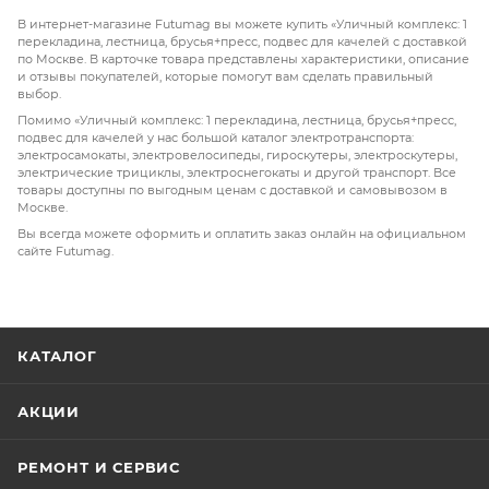
В интернет-магазине Futumag вы можете купить «Уличный комплекс: 1
перекладина, лестница, брусья+пресс, подвес для качелей с доставкой
по Москве. В карточке товара представлены характеристики, описание
и отзывы покупателей, которые помогут вам сделать правильный
выбор.
Помимо «Уличный комплекс: 1 перекладина, лестница, брусья+пресс,
подвес для качелей у нас большой каталог электротранспорта:
электросамокаты, электровелосипеды, гироскутеры, электроскутеры,
электрические трициклы, электроснегокаты и другой транспорт. Все
товары доступны по выгодным ценам с доставкой и самовывозом в
Москве.
Вы всегда можете оформить и оплатить заказ онлайн на официальном
сайте Futumag.
КАТАЛОГ
АКЦИИ
РЕМОНТ И СЕРВИС