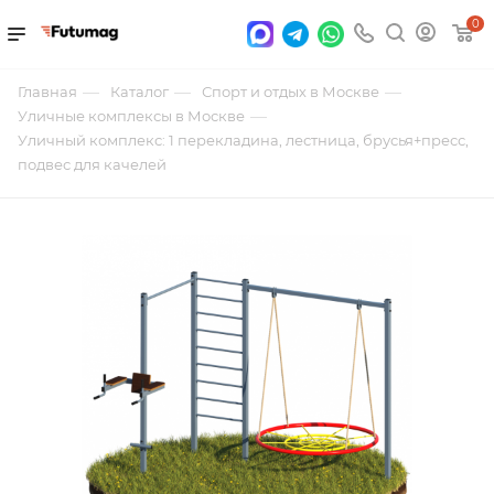
0
—
—
—
Главная
Каталог
Спорт и отдых в Москве
—
Уличные комплексы в Москве
Уличный комплекс: 1 перекладина, лестница, брусья+пресс,
подвес для качелей