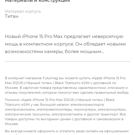
Материалы и конструкция
Материал корпуса
Титан
Новый iPhone 15 Pro Max предлагает невероятную
мощь в компактном корпусе. Он обладает новыми
возможностями камеры, более мощным
процессором и разъемом USB-C. Этот гаджет
идеально подходит для любых задач и отлично
подходит для использования в социальных сетях и
В интернет-магазине Futumag вы можете купить «Apple iPhone 15 Pro
видеохостингах. Те, кто пропустил 14-е поколение,
Max 512GB («Чёрный титан» | Black Titanium) eSIM с доставкой по
Москве. В карточке товара представлены характеристики, описание и
будут рады узнать о дополнительных изменениях,
отзывы покупателей, которые помогут вам сделать правильный выбор.
таких как Always-On, динамический остров и 48-
Помимо «Apple iPhone 15 Pro Max 512GB («Чёрный титан» | Black
Мегапиксельная основная камера. Улучшенная
Titanium) eSIM у нас большой каталог электротранспорта:
электросамокаты, электровелосипеды, гироскутеры, электроскутеры,
автономность также позволяет реже думать о
электрические трициклы, электроснегокаты и другой транспорт. Все
зарядке.
товары доступны по выгодным ценам с доставкой и самовывозом в
Москве.
Компания Apple решила уменьшить вес iPhone 15
Вы всегда можете оформить и оплатить заказ онлайн на официальном
Pro Max за счет использования нового материала -