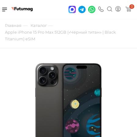
0
—
—
Главная
Каталог
Apple iPhone 15 Pro Max 512GB («Чёрный титан» | Black
Titanium) eSIM