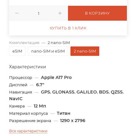
В КОРЗИНУ
КУПИТЬ В 1 КЛИК
Комплектация
—
2 nano-SIM
eSIM
nano-SIM и eSIM
2 nano-SIM
Характеристики
Apple A17 Pro
Процессор
—
6.7"
Дисплей
—
GPS. GLONASS. GALILEO. BDS. QZSS.
Навигация
—
NavIC
12 Мп
Камера
—
Титан
Материал корпуса
—
1290 x 2796
Разрешение экрана
—
Все характеристики