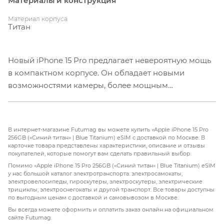
Материалы и конструкция
Материал корпуса
Титан
Новый iPhone 15 Pro предлагает невероятную мощь
в компактном корпусе. Он обладает новыми
возможностями камеры, более мощным
процессором и разъемом USB-C. Этот гаджет
идеально подходит для любых задач и отлично
подходит для использования в социальных сетях и
В интернет-магазине Futumag вы можете купить «Apple iPhone 15 Pro
видеохостингах. Те, кто пропустил 14-е поколение,
256GB («Синий титан» | Blue Titanium) eSIM с доставкой по Москве. В
карточке товара представлены характеристики, описание и отзывы
будут рады узнать о дополнительных изменениях,
покупателей, которые помогут вам сделать правильный выбор.
таких как Always-On, динамический остров и 48-
Помимо «Apple iPhone 15 Pro 256GB («Синий титан» | Blue Titanium) eSIM
Мегапиксельная основная камера. Улучшенная
у нас большой каталог электротранспорта: электросамокаты,
электровелосипеды, гироскутеры, электроскутеры, электрические
автономность также позволяет реже думать о
трициклы, электроснегокаты и другой транспорт. Все товары доступны
зарядке.
по выгодным ценам с доставкой и самовывозом в Москве.
Компания Apple решила уменьшить вес iPhone 15
Вы всегда можете оформить и оплатить заказ онлайн на официальном
сайте Futumag.
Pro за счет использования нового материала -