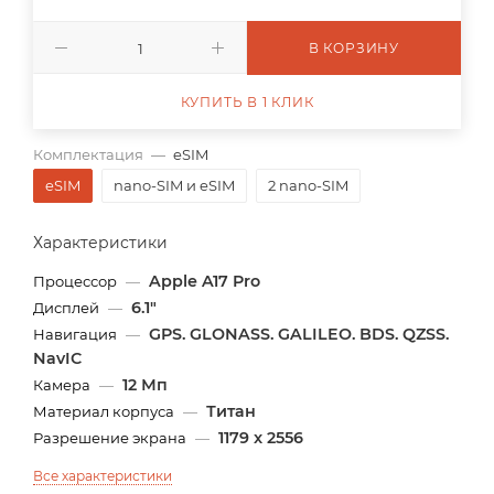
В КОРЗИНУ
КУПИТЬ В 1 КЛИК
Комплектация
—
eSIM
eSIM
nano-SIM и eSIM
2 nano-SIM
Характеристики
Apple A17 Pro
Процессор
—
6.1"
Дисплей
—
GPS. GLONASS. GALILEO. BDS. QZSS.
Навигация
—
NavIC
12 Мп
Камера
—
Титан
Материал корпуса
—
1179 x 2556
Разрешение экрана
—
Все характеристики