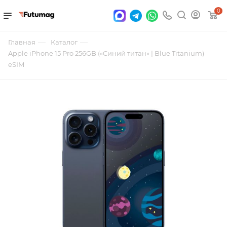
0
—
—
Главная
Каталог
Apple iPhone 15 Pro 256GB («Синий титан» | Blue Titanium)
eSIM