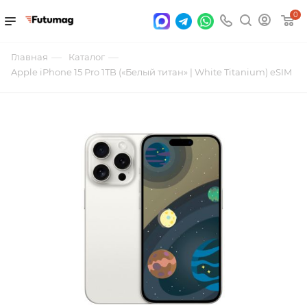
0
—
—
Главная
Каталог
Apple iPhone 15 Pro 1TB («Белый титан» | White Titanium) eSIM