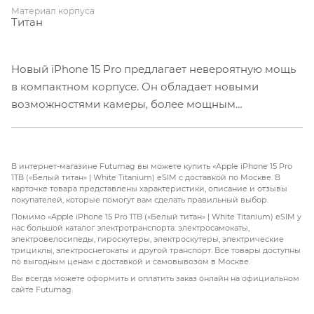
Материал корпуса
Титан
Новый iPhone 15 Pro предлагает невероятную мощь
в компактном корпусе. Он обладает новыми
возможностями камеры, более мощным
процессором и разъемом USB-C. Этот гаджет
идеально подходит для любых задач и отлично
подходит для использования в социальных сетях и
В интернет-магазине Futumag вы можете купить «Apple iPhone 15 Pro
видеохостингах. Те, кто пропустил 14-е поколение,
1TB («Белый титан» | White Titanium) eSIM с доставкой по Москве. В
карточке товара представлены характеристики, описание и отзывы
будут рады узнать о дополнительных изменениях,
покупателей, которые помогут вам сделать правильный выбор.
таких как Always-On, динамический остров и 48-
Помимо «Apple iPhone 15 Pro 1TB («Белый титан» | White Titanium) eSIM у
Мегапиксельная основная камера. Улучшенная
нас большой каталог электротранспорта: электросамокаты,
электровелосипеды, гироскутеры, электроскутеры, электрические
автономность также позволяет реже думать о
трициклы, электроснегокаты и другой транспорт. Все товары доступны
зарядке.
по выгодным ценам с доставкой и самовывозом в Москве.
Компания Apple решила уменьшить вес iPhone 15
Вы всегда можете оформить и оплатить заказ онлайн на официальном
сайте Futumag.
Pro за счет использования нового материала -