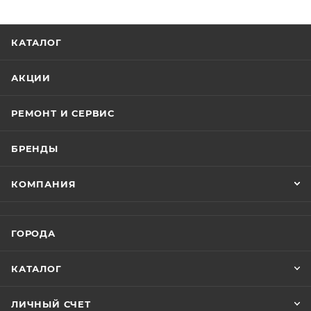
титана. Каркас устройства изготовлен из того же
титана, который используется для изготовления
деталей космических аппаратов, а уникальная
КАТАЛОГ
текстура этого металла придает устройству
премиальный вид. Несмотря на увеличенный
АКЦИИ
аккумулятор, вес был уменьшен, а слегка
закругленные края порадуют тех, кому было
РЕМОНТ И СЕРВИС
неудобно держать смартфон без чехла. Красивый.
Технологический. Легкий.
БРЕНДЫ
Экран, который захватывает
КОМПАНИЯ
Динамическая частота обновления экрана iPhone 15
Pro, достигающая 120 Гц, поражает не только
яркостью и глубокими цветами, но и впечатляющим
ГОРОДА
островом взаимодействия с уведомлениями и
фоновыми приложениями. Технологический вырез
КАТАЛОГ
для фронтальной камеры и датчиков превращается
в интерактивный элемент, который поднимает
ЛИЧНЫЙ СЧЕТ