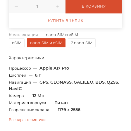
В КОРЗИНУ
КУПИТЬ В 1 КЛИК
Комплектация
—
nano-SIM и eSIM
eSIM
nano-SIM и eSIM
2 nano-SIM
Характеристики
Apple A17 Pro
Процессор
—
6.1"
Дисплей
—
GPS. GLONASS. GALILEO. BDS. QZSS.
Навигация
—
NavIC
12 Мп
Камера
—
Титан
Материал корпуса
—
1179 x 2556
Разрешение экрана
—
Все характеристики