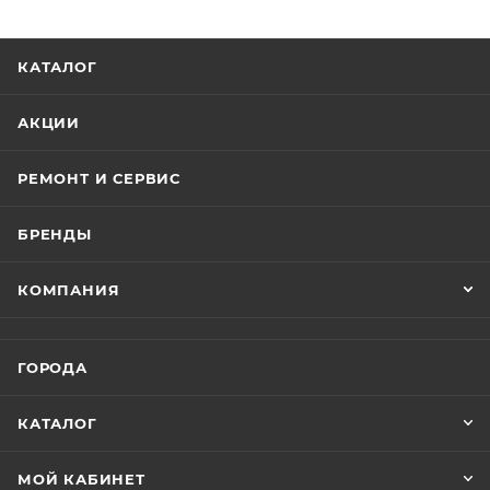
титана. Каркас устройства изготовлен из того же
титана, который используется для изготовления
деталей космических аппаратов, а уникальная
КАТАЛОГ
текстура этого металла придает устройству
премиальный вид. Несмотря на увеличенный
АКЦИИ
аккумулятор, вес был уменьшен, а слегка
закругленные края порадуют тех, кому было
РЕМОНТ И СЕРВИС
неудобно держать смартфон без чехла. Красивый.
Технологический. Легкий.
БРЕНДЫ
Экран, который захватывает
КОМПАНИЯ
Динамическая частота обновления экрана iPhone 15
Pro, достигающая 120 Гц, поражает не только
яркостью и глубокими цветами, но и впечатляющим
ГОРОДА
островом взаимодействия с уведомлениями и
фоновыми приложениями. Технологический вырез
КАТАЛОГ
для фронтальной камеры и датчиков превращается
в интерактивный элемент, который поднимает
МОЙ КАБИНЕТ