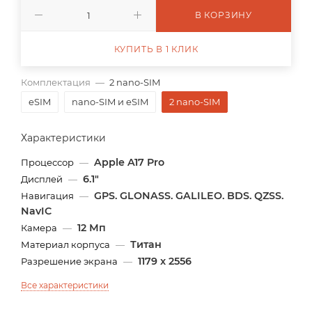
В КОРЗИНУ
КУПИТЬ В 1 КЛИК
Комплектация
—
2 nano-SIM
eSIM
nano-SIM и eSIM
2 nano-SIM
Характеристики
Apple A17 Pro
Процессор
—
6.1"
Дисплей
—
GPS. GLONASS. GALILEO. BDS. QZSS.
Навигация
—
NavIC
12 Мп
Камера
—
Титан
Материал корпуса
—
1179 x 2556
Разрешение экрана
—
Все характеристики