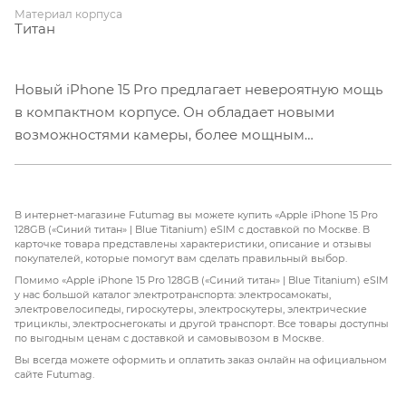
Материал корпуса
Титан
Новый iPhone 15 Pro предлагает невероятную мощь
в компактном корпусе. Он обладает новыми
возможностями камеры, более мощным
процессором и разъемом USB-C. Этот гаджет
идеально подходит для любых задач и отлично
подходит для использования в социальных сетях и
В интернет-магазине Futumag вы можете купить «Apple iPhone 15 Pro
видеохостингах. Те, кто пропустил 14-е поколение,
128GB («Синий титан» | Blue Titanium) eSIM с доставкой по Москве. В
карточке товара представлены характеристики, описание и отзывы
будут рады узнать о дополнительных изменениях,
покупателей, которые помогут вам сделать правильный выбор.
таких как Always-On, динамический остров и 48-
Помимо «Apple iPhone 15 Pro 128GB («Синий титан» | Blue Titanium) eSIM
Мегапиксельная основная камера. Улучшенная
у нас большой каталог электротранспорта: электросамокаты,
электровелосипеды, гироскутеры, электроскутеры, электрические
автономность также позволяет реже думать о
трициклы, электроснегокаты и другой транспорт. Все товары доступны
зарядке.
по выгодным ценам с доставкой и самовывозом в Москве.
Компания Apple решила уменьшить вес iPhone 15
Вы всегда можете оформить и оплатить заказ онлайн на официальном
сайте Futumag.
Pro за счет использования нового материала -