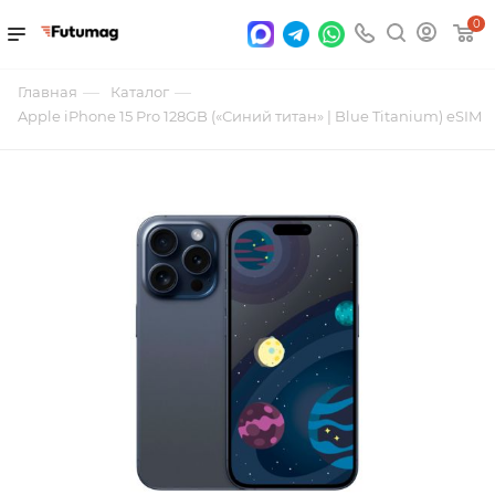
0
—
—
Главная
Каталог
Apple iPhone 15 Pro 128GB («Синий титан» | Blue Titanium) eSIM