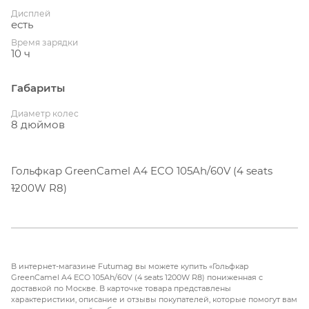
Дисплей
есть
Время зарядки
10 ч
Габариты
Диаметр колес
8 дюймов
Гольфкар GreenCamel A4 ECO 105Ah/60V (4 seats
1200W R8)
Это транспортное средство давно уже перестало
быть просто 2-х, 4-х или 6-ти местным гольфкаром.
Сегодня это культовый электромобиль, который
В интернет-магазине Futumag вы можете купить «Гольфкар
принимает участие во всех политически значимых
GreenCamel A4 ECO 105Ah/60V (4 seats 1200W R8) пониженная с
доставкой по Москве. В карточке товара представлены
мероприятиях планеты. Гольф-кары используют
характеристики, описание и отзывы покупателей, которые помогут вам
президенты крупных государств и руководители