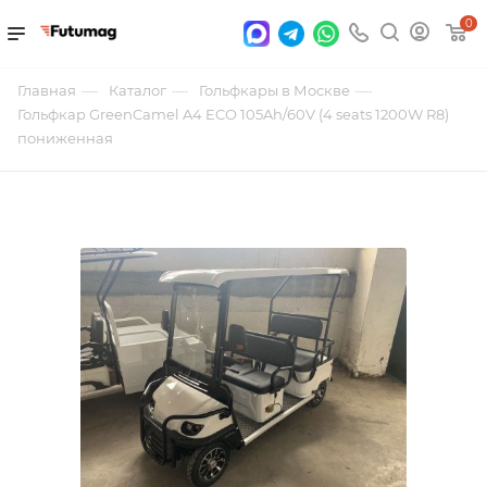
0
—
—
—
Главная
Каталог
Гольфкары в Москве
Гольфкар GreenCamel A4 ECO 105Ah/60V (4 seats 1200W R8)
пониженная