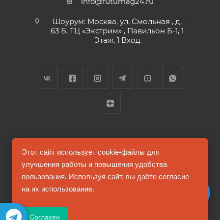
info@futumag24.ru
Шоурум: Москва, ул. Смольная , д.
63 Б, ТЦ «Экстрим» , Павильон Б-1, 1
Этаж, 1 Вход
2026 © FUTUMAG.RU
Этот сайт использует cookie-файлы для
улучшения работы и повышения удобства
пользования. Используя сайт, вы даёте согласие
Информация на сайте не является публичной офертой
на их использование.
Соглашение на обработку персональных данных
Согласен