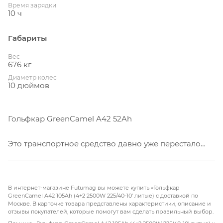
Время зарядки
10 ч
Габариты
Вес
676 кг
Диаметр колес
10 дюймов
Гольфкар GreenCamel A42 52Ah
Это транспортное средство давно уже перестало
быть просто 2-х, 4-х или 6-ти местным гольфкаром.
Сегодня это культовый электромобиль, который
принимает участие во всех политически значимых
В интернет-магазине Futumag вы можете купить «Гольфкар
мероприятиях планеты. Гольф-кары используют
GreenCamel A42 105Ah (4+2 2500W 225/40-10' литые) с доставкой по
Москве. В карточке товара представлены характеристики, описание и
президенты крупных государств и руководители
отзывы покупателей, которые помогут вам сделать правильный выбор.
предприятий-флагманов мировой