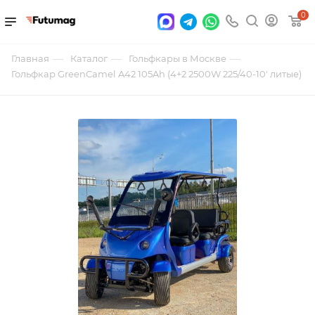
0
—
—
—
Главная
Каталог
Гольфкары в Москве
Гольфкар GreenCamel A42 105Ah (4+2 2500W 225/40-10' литые)