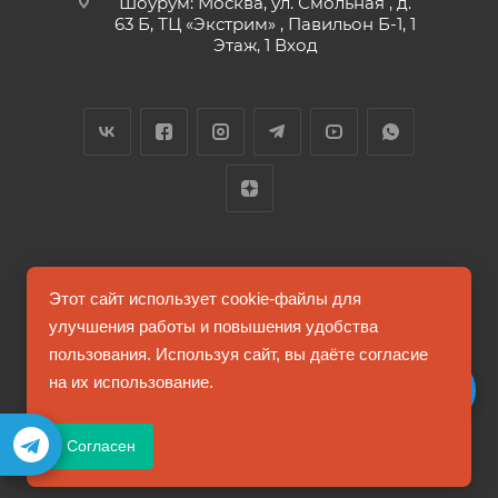
Шоурум: Москва, ул. Смольная , д.
63 Б, ТЦ «Экстрим» , Павильон Б-1, 1
Этаж, 1 Вход
2026 © FUTUMAG.RU
Этот сайт использует cookie-файлы для
улучшения работы и повышения удобства
пользования. Используя сайт, вы даёте согласие
Информация на сайте не является публичной офертой
на их использование.
Соглашение на обработку персональных данных
Согласен