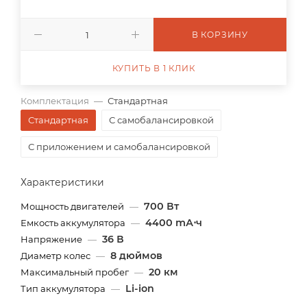
В КОРЗИНУ
КУПИТЬ В 1 КЛИК
Комплектация
—
Стандартная
Стандартная
С самобалансировкой
С приложением и самобалансировкой
Характеристики
700 Вт
Мощность двигателей
—
4400 mА⋅ч
Емкость аккумулятора
—
36 В
Напряжение
—
8 дюймов
Диаметр колес
—
20 км
Максимальный пробег
—
Li-ion
Тип аккумулятора
—