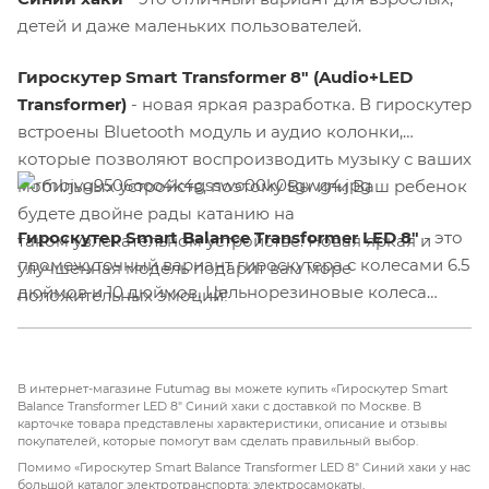
детей и даже маленьких пользователей.
Гироскутер Smart Transformer 8" (Audio+LED
Transformer)
- новая яркая разработка. В гироскутер
встроены Bluetooth модуль и аудио колонки,
которые позволяют воспроизводить музыку с ваших
мобильных устройств, поэтому Вы или Ваш ребенок
будете двойне рады катанию на
Гироскутер Smart Balance Transformer LED 8"
- это
таком увлекательном устройстве. Новая яркая и
промежуточный вариант гироскутера с колесами 6.5
улучшенная модель подарит вам море
дюймов и 10 дюймов. Цельнорезиновые колеса
положительных эмоций!
размером
8 дюймов
предназначены для
использования по ровным поверхностям. Два
электродвигателя способны разогнаться
до 18 км/ч
В интернет-магазине Futumag вы можете купить «Гироскутер Smart
и преодолеть угол наклона до 15 градусов.
Balance Transformer LED 8" Синий хаки с доставкой по Москве. В
карточке товара представлены характеристики, описание и отзывы
Аккумулятор
4400 мАч
дает
до 2 часов
покупателей, которые помогут вам сделать правильный выбор.
беспрерывного катания среднестатистического
Помимо «Гироскутер Smart Balance Transformer LED 8" Синий хаки у нас
пользователя. Так же устройство оборудовано
большой каталог электротранспорта: электросамокаты,