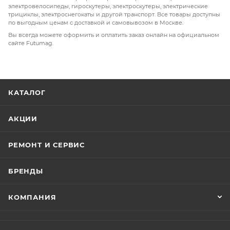
электровелосипеды, гироскутеры, электроскутеры, электрические
габаритными огнями и сигналами.
трициклы, электроснегокаты и другой транспорт. Все товары доступны
по выгодным ценам с доставкой и самовывозом в Москве.
Вы всегда можете оформить и оплатить заказ онлайн на официальном
сайте Futumag.
КАТАЛОГ
АКЦИИ
РЕМОНТ И СЕРВИС
БРЕНДЫ
КОМПАНИЯ