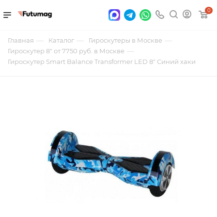
0
—
—
—
Главная
Каталог
Гироскутеры в Москве
—
Гироскутер 8" от 7750 руб. в Москве
Гироскутер Smart Balance Transformer LED 8" Синий хаки