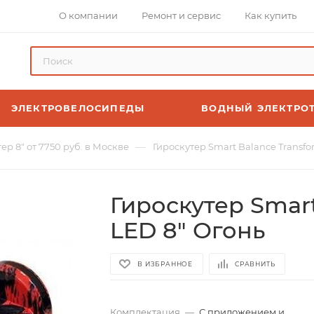
О компании
Ремонт и сервис
Как купить
ЭЛЕКТРОВЕЛОСИПЕДЫ
ВОДНЫЙ ЭЛЕКТРО
—
ер 8" от 7750 руб. в Москве
Гироскутер Smart Balance Transfo
Гироскутер Smart
LED 8" Огонь
В ИЗБРАННОЕ
СРАВНИТЬ
Комплектация
—
С приложением и