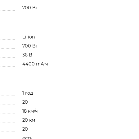
700 Вт
Li-ion
700 Вт
36 В
4400 mА⋅ч
1 год
20
18 км/ч
20 км
20
есть