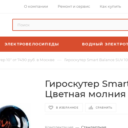
О компании
Ремонт и сервис
Как купить
ЭЛЕКТРОВЕЛОСИПЕДЫ
ВОДНЫЙ ЭЛЕКТРО
—
ер 10" от 7490 руб. в Москве
Гироскутер Smart Balance SUV 
Гироскутер Smar
Цветная молния
В ИЗБРАННОЕ
СРАВНИТЬ
Комплектация
—
Стандартная