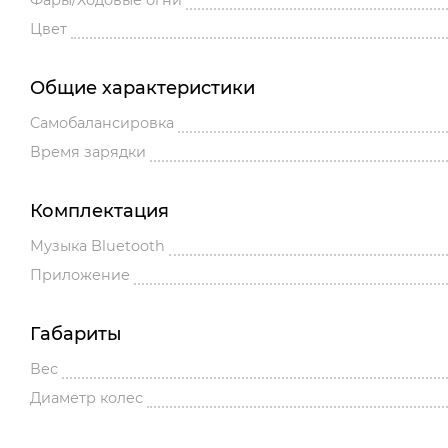
Фары/Ходовые огни
Цвет
Общие характеристики
Cамобалансировка
Время зарядки
Комплектация
Музыка Bluetooth
Приложение
Габариты
Вес
Диаметр колес