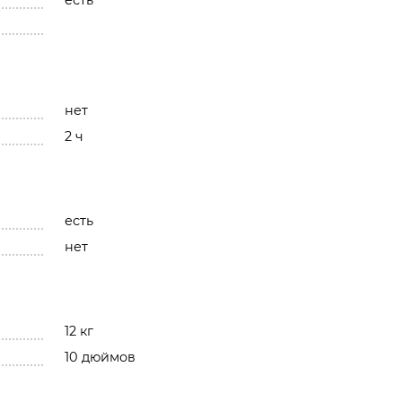
есть
нет
2 ч
есть
нет
12 кг
10 дюймов