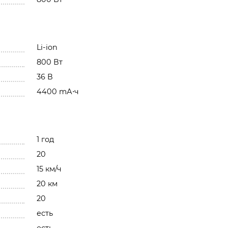
Li-ion
800 Вт
36 В
4400 mА⋅ч
1 год
20
15 км/ч
20 км
20
есть