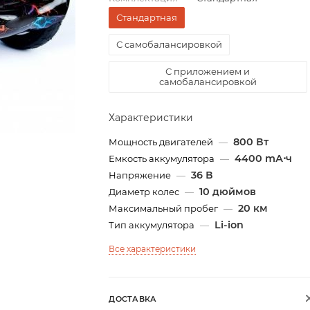
Стандартная
С самобалансировкой
С приложением и
самобалансировкой
Характеристики
800 Вт
Мощность двигателей
—
4400 mА⋅ч
Емкость аккумулятора
—
36 В
Напряжение
—
10 дюймов
Диаметр колес
—
20 км
Максимальный пробег
—
Li-ion
Тип аккумулятора
—
Все характеристики
ДОСТАВКА