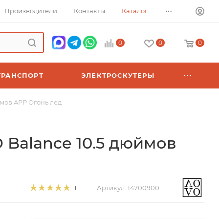
...
Производители
Контакты
Каталог
0
0
0
ТРАНСПОРТ
ЭЛЕКТРОСКУТЕРЫ
ймов APP Огонь лед
 Balance 10.5 дюймов
Артикул:
14700900
1