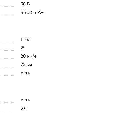
36 В
4400 mА⋅ч
1 год
25
20 км/ч
25 км
есть
есть
3 ч