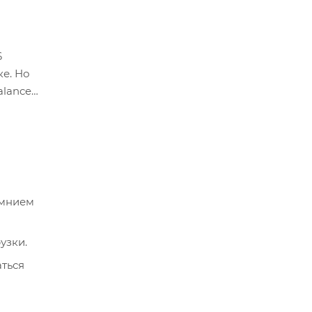
6
ке. Но
alance
емнием
узки.
аться