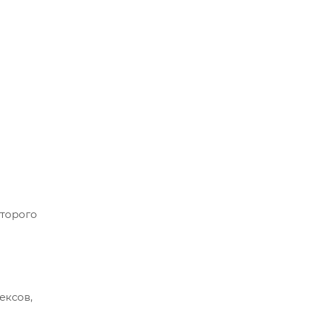
оторого
ексов,