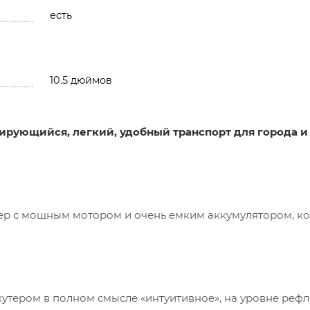
есть
10.5 дюймов
ирующийся, легкий, удобный транспорт для города и
тер с мощным мотором и очень емким аккумулятором, к
кутером в полном смысле «интуитивное», на уровне рефл