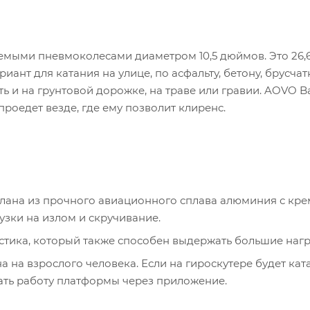
емыми пневмоколесами диаметром 10,5 дюймов. Это 26,
ант для катания на улице, по асфальту, бетону, брусчат
ть и на грунтовой дорожке, на траве или гравии. AOVO B
оедет везде, где ему позволит клиренс.
елана из прочного авиационного сплава алюминия с кр
узки на излом и скручивание.
стика, который также способен выдержать большие нагр
 на взрослого человека. Если на гироскутере будет кат
вать работу платформы через приложение.