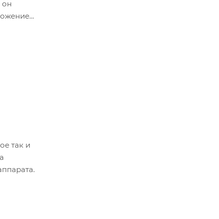
 он
ложение
ое так и
а
аппарата.