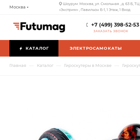
Шоурум: Москва, ул. Смольная , д. 63 Б, ТЦ
Москва
«Экстрим» , Павильон Б-1, 1 Этаж, 1 Вход
+7 (499) 398-52-53
ЗАКАЗАТЬ ЗВОНОК
КАТАЛОГ
ЭЛЕКТРОСАМОКАТЫ
—
—
—
Главная
Каталог
Гироскутеры в Москве
Гироску