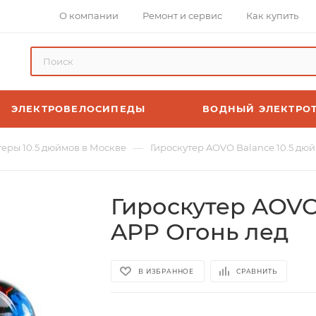
О компании
Ремонт и сервис
Как купить
ЭЛЕКТРОВЕЛОСИПЕДЫ
ВОДНЫЙ ЭЛЕКТРО
—
теры 10.5 дюймов в Москве
Гироскутер AOVO Balance 10.5 дю
Гироскутер AOVO
APP Огонь лед
В ИЗБРАННОЕ
СРАВНИТЬ