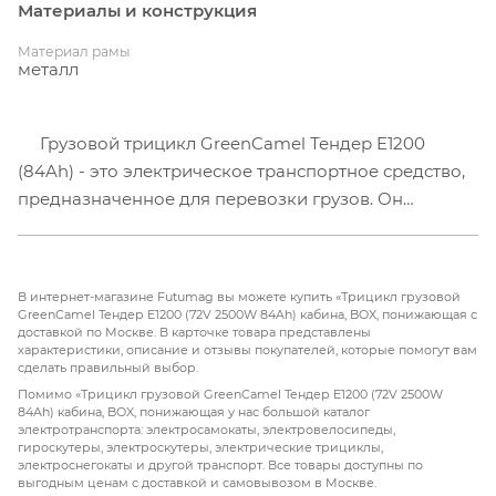
Материалы и конструкция
Материал рамы
металл
Грузовой трицикл GreenCamel Тендер E1200
(84Ah) - это электрическое транспортное средство,
предназначенное для перевозки грузов. Он
оснащен мощным 72V 2500W электрическим
двигателем, который обеспечивает эффективную
работу и позволяет осуществлять перевозки на
В интернет-магазине Futumag вы можете купить «Трицикл грузовой
небольшие и средние расстояния.
GreenCamel Тендер E1200 (72V 2500W 84Ah) кабина, BOX, понижающая с
доставкой по Москве. В карточке товара представлены
характеристики, описание и отзывы покупателей, которые помогут вам
Трицикл имеет кабину для водителя, что
сделать правильный выбор.
обеспечивает удобство и защиту во время работы.
Помимо «Трицикл грузовой GreenCamel Тендер E1200 (72V 2500W
84Ah) кабина, BOX, понижающая у нас большой каталог
Также в комплектации входят специальный
электротранспорта: электросамокаты, электровелосипеды,
грузовой бокс, который позволяет безопасно и
гироскутеры, электроскутеры, электрические трициклы,
электроснегокаты и другой транспорт. Все товары доступны по
удобно перевозить различные грузы.
выгодным ценам с доставкой и самовывозом в Москве.