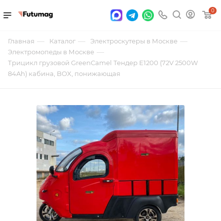
0
—
—
—
Главная
Каталог
Электроскутеры в Москве
—
Электромопеды в Москве
Трицикл грузовой GreenCamel Тендер E1200 (72V 2500W
84Ah) кабина, BOX, понижающая