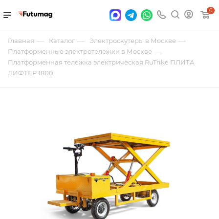
0
—
—
—
Главная
Каталог
Электроскутеры в Москве
—
Платформенные электротележки в Москве
Платформенная тележка электрическая RuTrike ПЛИТА
ЛИФТЕР 1800