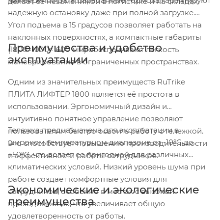
маневренность, а барабанные тормоза гарантируют
делает её незаменимой в логистике и на складах.
надежную остановку даже при полной загрузке.
Угол подъема в 15 градусов позволяет работать на
наклонных поверхностях, а компактные габариты
Преимущества и удобство
(1800×1000×1600 мм) обеспечивают легкость
эксплуатации
маневрирования в ограниченных пространствах.
Одним из значительных преимуществ RuTrike
ПЛИТА ЛИФТЕР 1800 является её простота в
использовании. Эргономичный дизайн и
интуитивно понятное управление позволяют
Тележка предназначена для эксплуатации в
пользователям быстро освоить работу с тележкой.
широком температурном диапазоне от -10°C до
Это способствует повышению производительности
+50°C, что делает её пригодной для различных
и эффективности работы сотрудников.
климатических условий. Низкий уровень шума при
работе создает комфортные условия для
Экономические и экологические
сотрудников, особенно в местах с высокой
преимущества
проходимостью, что увеличивает общую
удовлетворенность от работы.