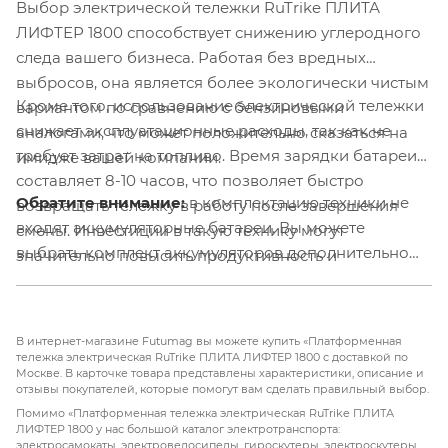
Выбор электрической тележки RuTrike ПЛИТА
ЛИФТЕР 1800 способствует снижению углеродного
следа вашего бизнеса. Работая без вредных
выбросов, она является более экологически чистым
Кроме того, использование электрической тележки
вариантом по сравнению с бензиновыми
снижает эксплуатационные расходы, так как не
аналогами, что может положительно сказаться на
требует затрат на топливо. Время зарядки батареи
имидже вашей компании.
составляет 8-10 часов, что позволяет быстро
Обратите внимание:
в комплектацию техники не
возвращать тележку в работу после завершения
входят аккумуляторные батареи. Вы можете
смены. Инвестиции в такую технику могут
выбрать комплект аккумуляторов дополнительно
значительно повысить продуктивность и
при покупке.
рентабельность вашего бизнеса.
В интернет-магазине Futumag вы можете купить «Платформенная
тележка электрическая RuTrike ПЛИТА ЛИФТЕР 1800 с доставкой по
Москве. В карточке товара представлены характеристики, описание и
отзывы покупателей, которые помогут вам сделать правильный выбор.
Помимо «Платформенная тележка электрическая RuTrike ПЛИТА
ЛИФТЕР 1800 у нас большой каталог электротранспорта:
электросамокаты, электровелосипеды, гироскутеры, электроскутеры,