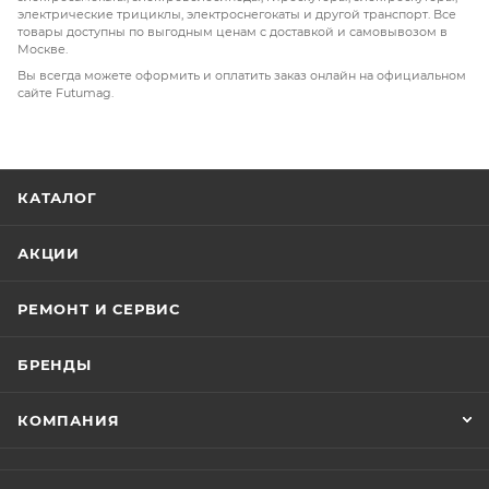
электрические трициклы, электроснегокаты и другой транспорт. Все
товары доступны по выгодным ценам с доставкой и самовывозом в
Москве.
Вы всегда можете оформить и оплатить заказ онлайн на официальном
сайте Futumag.
КАТАЛОГ
АКЦИИ
РЕМОНТ И СЕРВИС
БРЕНДЫ
КОМПАНИЯ