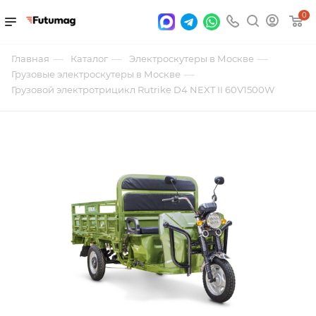
0
—
—
—
Главная
Каталог
Электроскутеры в Москве
—
Грузовые электроскутеры в Москве
Грузовой электротрицикл Rutrike D4 NEXT II 60V1500W