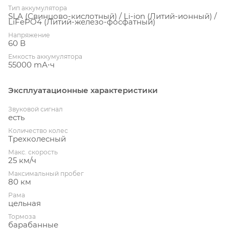
Тип аккумулятора
SLA (Свинцово-кислотный) / Li-ion (Литий-ионный) /
LiFePO4 (Литий-железо-фосфатный)
Напряжение
60 В
Емкость аккумулятора
55000 mА⋅ч
Эксплуатационные характеристики
Звуковой сигнал
есть
Количество колес
Трехколесный
Макс. скорость
25 км/ч
Максимальный пробег
80 км
Рама
цельная
Тормоза
барабанные