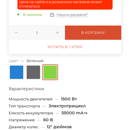
Цена на сайте и в розничном магазине может
отличаться
В наличии
Нашли дешевле?
В КОРЗИНУ
КУПИТЬ В 1 КЛИК
Цвет
—
Зеленый
Характеристики
1500 Вт
Мощность двигателей
—
Электротрицикл
Тип транспорта
—
55000 mА⋅ч
Емкость аккумулятора
—
60 В
Напряжение
—
12" дюймов
Диаметр колес
—