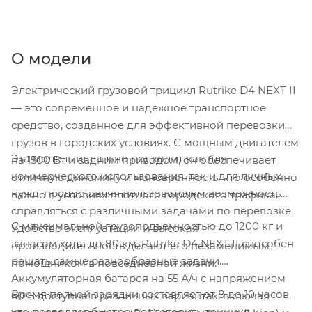
О модели
Электрический грузовой трицикл Rutrike D4 NEXT II
— это современное и надежное транспортное
средство, созданное для эффективной перевозки
грузов в городских условиях. С мощным двигателем
Эта модель идеально подходит как для
на 1500 Вт и задним приводом, он обеспечивает
коммерческого использования, так и для личных
отличную динамику и маневренность, что особенно
нужд, предоставляя пользователям возможность
важно в условиях плотного городского трафика.
справляться с различными задачами по перевозке.
С максимальной грузоподъемностью до 1200 кг и
Удобство эксплуатации и высокая
запасом хода до 80 км, Rutrike D4 NEXT II способен
производительность делают его незаменимым
решать самые разнообразные задачи.
помощником в повседневной жизни.
Аккумуляторная батарея на 55 А/ч с напряжением
Время полной зарядки составляет от 8 до 10 часов,
60 В доступна в различных вариантах, включая
что позволяет быстро подготовить трицикл к