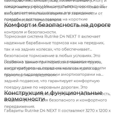
свинцово-кислотные (SLA), литий-ионные (Li-ion) и
следующему рейсу. Максимальная скорость до 25
литий-железо-фосфатные (LiFePO4), что позволяет
км/ч делает его подходящим для городских
выбрать оптимальный вариант в зависимости от
поездок и доставки товаров на короткие
потребностей пользователя.
Комфорт и безопасность на дороге
расстояния, обеспечивая при этом высокую степень
контроля и безопасности.
Тормозная система Rutrike D4 NEXT II включает
надежные барабанные тормоза как на передних,
так и на задних колесах, что обеспечивает
безопасное торможение в любых условиях. Это
Подвеска трицикла состоит из гидравлических
особенно важно при перевозке тяжелых грузов,
амортизаторов на передних колесах и рессор или
когда требуется высокая степень контроля над
пружин с гидравлическими амортизаторами на
транспортным средством.
задней подвеске, что гарантирует комфортную
поездку даже по неровным дорогам. Это
Конструкция и функциональные
минимизирует вибрации и улучшает управляемость,
возможности
создавая условия для безопасного и комфортного
передвижения.
Габариты Rutrike D4 NEXT II составляют 3270 x 1200 x