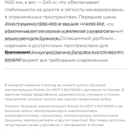
1450 мм, а вес — 240 кг, что обеспечивает
стабильность на дороге и легкость маневрирования
в ограниченных пространствах. Передние шины
Этот трицикл предназначен для перевозки
имеют размер 3,50-R12, а задние — 4.00-R12, что
различных типов грузов и является универсальным
обеспечивает отличное сцепление с дорогой и
решением для бизнеса. Оснащенный удобным
хорошую проходимость.
сиденьем и достаточным пространством для
Внимание!
Аккумуляторные батареи в поставку не
хранения личных вещей и грузов, Rutrike D4 NEXT II
входят!
удовлетворяет все требования современных
пользователей.
В интернет-магазине Futumag вы можете купить «Грузовой
электротрицикл Rutrike D4 NEXT II 60V1500W с доставкой по Москве. В
карточке товара представлены характеристики, описание и отзывы
покупателей, которые помогут вам сделать правильный выбор.
Помимо «Грузовой электротрицикл Rutrike D4 NEXT II 60V1500W у нас
большой каталог электротранспорта: электросамокаты,
электровелосипеды, гироскутеры, электроскутеры, электрические
трициклы, электроснегокаты и другой транспорт. Все товары доступны
по выгодным ценам с доставкой и самовывозом в Москве.