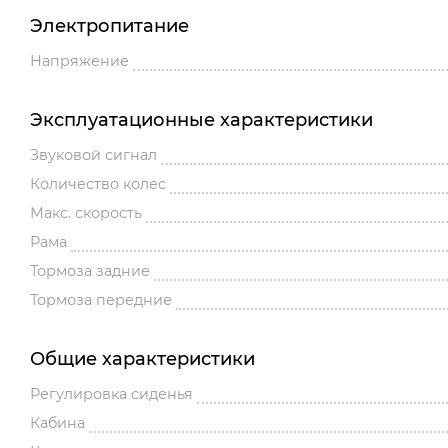
Электропитание
Напряжение
Эксплуатационные характеристики
Звуковой сигнал
Количество колес
Макс. скорость
Рама
Тормоза задние
Тормоза передние
Общие характеристики
Регулировка сиденья
Кабина