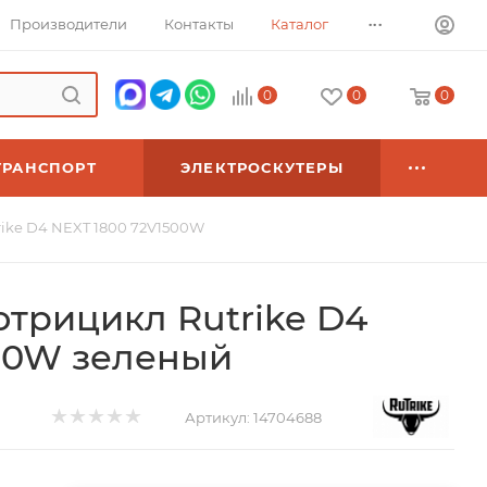
...
Производители
Контакты
Каталог
0
0
0
ТРАНСПОРТ
ЭЛЕКТРОСКУТЕРЫ
rike D4 NEXT 1800 72V1500W
отрицикл Rutrike D4
500W зеленый
Артикул:
14704688