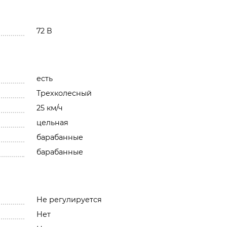
72 В
есть
Трехколесный
25 км/ч
цельная
барабанные
барабанные
Не регулируется
Нет