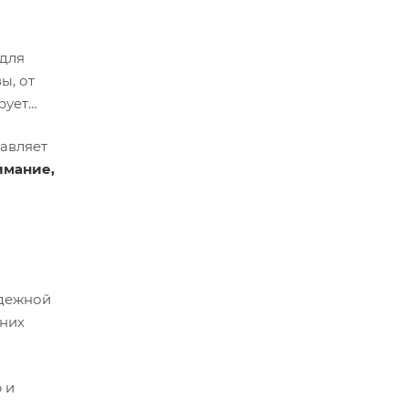
 для
ы, от
рует
тавляет
имание,
адежной
дних
 и