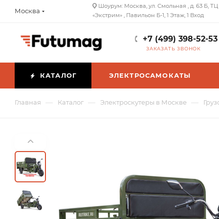
Шоурум: Москва, ул. Смольная , д. 63 Б, ТЦ
Москва
«Экстрим» , Павильон Б-1, 1 Этаж, 1 Вход
+7 (499) 398-52-53
ЗАКАЗАТЬ ЗВОНОК
КАТАЛОГ
ЭЛЕКТРОСАМОКАТЫ
—
—
—
Главная
Каталог
Электроскутеры в Москве
Груз