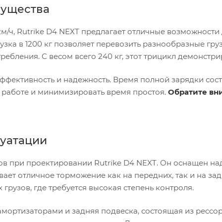
мущества
м/ч, Rutrike D4 NEXT предлагает отличные возможности
зка в 1200 кг позволяет перевозить разнообразные груз
ебления. С весом всего 240 кг, этот трицикл демонстри
ффективность и надежность. Время полной зарядки сос
 к работе и минимизировать время простоя.
Обратите вн
луатации
ов при проектировании Rutrike D4 NEXT. Он оснащен н
ает отличное торможение как на передних, так и на за
грузов, где требуется высокая степень контроля.
амортизаторами и задняя подвеска, состоящая из рессор