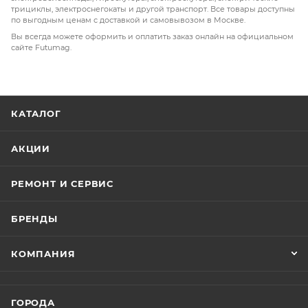
трициклы, электроснегокаты и другой транспорт. Все товары доступны
по выгодным ценам с доставкой и самовывозом в Москве.
Вы всегда можете оформить и оплатить заказ онлайн на официальном
сайте Futumag.
КАТАЛОГ
АКЦИИ
РЕМОНТ И СЕРВИС
БРЕНДЫ
КОМПАНИЯ
ГОРОДА