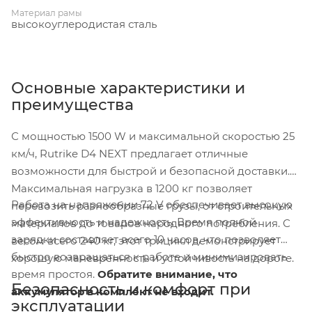
Материал рамы
высокоуглеродистая сталь
Основные характеристики и
преимущества
С мощностью 1500 W и максимальной скоростью 25
км/ч, Rutrike D4 NEXT предлагает отличные
возможности для быстрой и безопасной доставки.
Максимальная нагрузка в 1200 кг позволяет
Работа на напряжении 72 V обеспечивает высокую
перевозить разнообразные грузы, от строительных
эффективность и надежность. Время полной
материалов до товаров народного потребления. С
зарядки составляет всего 10 часов, что позволяет
весом всего 240 кг, этот трицикл демонстрирует
быстро возвращаться к работе и минимизировать
хорошую маневренность и устойчивость на дороге.
время простоя.
Обратите внимание, что
Безопасность и комфорт при
аккумулятор в комплект не входит.
эксплуатации