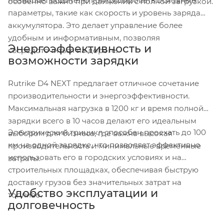
позволяет водителю контролировать основные
особенно важно при движении с полной загрузкой.
параметры, такие как скорость и уровень заряда
аккумулятора. Это делает управление более
удобным и информативным, позволяя
Энергоэффективность и
сосредоточиться на дороге.
возможности зарядки
Rutrike D4 NEXT предлагает отличное сочетание
производительности и энергоэффективности.
Максимальная нагрузка в 1200 кг и время полной
зарядки всего в 10 часов делают его идеальным
Электрический трицикл способен проехать до 100
выбором для бизнеса, где важна высокая
км на одной зарядке, что позволяет эффективно
производительность и минимальные временные
использовать его в городских условиях и на
затраты.
строительных площадках, обеспечивая быструю
доставку грузов без значительных затрат на
Удобство эксплуатации и
топливо.
долговечность