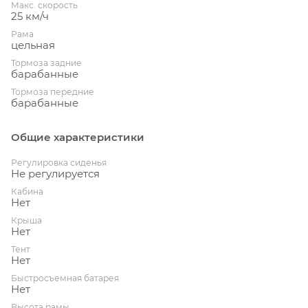
Макс. скорость
25 км/ч
Рама
цельная
Тормоза задние
барабанные
Тормоза передние
барабанные
Общие характеристики
Регулировка сиденья
Не регулируется
Кабина
Нет
Крыша
Нет
Тент
Нет
Быстросъемная батарея
Нет
Высота рамы