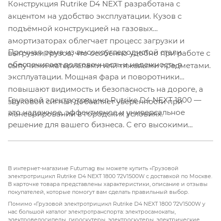
Конструкция Rutrike D4 NEXT разработана с
акцентом на удобство эксплуатации. Кузов с
подъёмной конструкцией на газовых
амортизаторах облегчает процесс загрузки и
Прочная рама из высокоуглеродистой стали
выгрузки грузов, что особенно удобно при работе с
обеспечивает долговечность и надежность в
сыпучими материалами или тяжелыми предметами.
эксплуатации. Мощная фара и поворотники
повышают видимость и безопасность на дороге, а
Грузовой электротрицикл Rutrike D4 NEXT 1800 —
звуковой сигнал добавляет уверенности при
это надежное, эффективное и универсальное
маневрировании в городских условиях.
решение для вашего бизнеса. С его высокими
характеристиками, отличной грузоподъемностью и
удобством в эксплуатации, он станет вашим
незаменимым помощником в грузоперевозках.
В интернет-магазине Futumag вы можете купить «Грузовой
Выберите Rutrike D4 NEXT и оптимизируйте свои
электротрицикл Rutrike D4 NEXT 1800 72V1500W с доставкой по Москве.
В карточке товара представлены характеристики, описание и отзывы
бизнес-процессы!
покупателей, которые помогут вам сделать правильный выбор.
Помимо «Грузовой электротрицикл Rutrike D4 NEXT 1800 72V1500W у
нас большой каталог электротранспорта: электросамокаты,
электровелосипеды, гироскутеры, электроскутеры, электрические