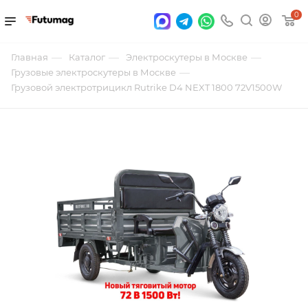
0
—
—
—
Главная
Каталог
Электроскутеры в Москве
—
Грузовые электроскутеры в Москве
Грузовой электротрицикл Rutrike D4 NEXT 1800 72V1500W