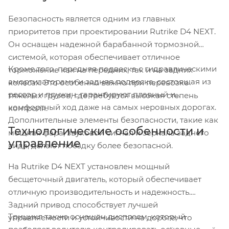
Безопасность является одним из главных
приоритетов при проектировании Rutrike D4 NEXT.
Он оснащен надежной барабанной тормозной
системой, которая обеспечивает отличное
Кроме того, передняя подвеска с гидравлическими
торможение как на передних, так и на задних
амортизаторами и задняя подвеска, состоящая из
колесах. Это особенно важно при перевозке
рессор и пружин, гарантируют плавный и
тяжелых грузов, где требуется высокая степень
комфортный ход даже на самых неровных дорогах.
контроля.
Дополнительные элементы безопасности, такие как
Технологические особенности и
мощная фара, звуковой сигнал и зеркала заднего
управление
вида, делают поездку более безопасной.
На Rutrike D4 NEXT установлен мощный
бесщеточный двигатель, который обеспечивает
отличную производительность и надежность.
Задний привод способствует лучшей
Трицикл также оснащен дисплеем, который
управляемости и устойчивости на дороге, что