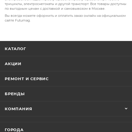
трициклы, электроснегокаты и другой транспорт. Все товары доступны
по выгодным ценам с доставкой и самовывозом в Москве.
Вы всегда можете оформить и оплатить заказ онлайн на официальном
сайте Futumag.
КАТАЛОГ
АКЦИИ
РЕМОНТ И СЕРВИС
БРЕНДЫ
КОМПАНИЯ
ГОРОДА