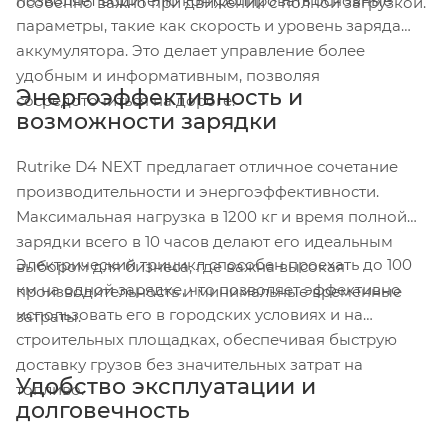
позволяет водителю контролировать основные
особенно важно при движении с полной загрузкой.
параметры, такие как скорость и уровень заряда
аккумулятора. Это делает управление более
удобным и информативным, позволяя
Энергоэффективность и
сосредоточиться на дороге.
возможности зарядки
Rutrike D4 NEXT предлагает отличное сочетание
производительности и энергоэффективности.
Максимальная нагрузка в 1200 кг и время полной
зарядки всего в 10 часов делают его идеальным
Электрический трицикл способен проехать до 100
выбором для бизнеса, где важна высокая
км на одной зарядке, что позволяет эффективно
производительность и минимальные временные
использовать его в городских условиях и на
затраты.
строительных площадках, обеспечивая быструю
доставку грузов без значительных затрат на
Удобство эксплуатации и
топливо.
долговечность