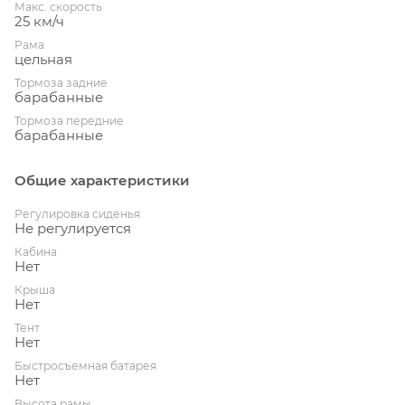
Макс. скорость
25 км/ч
Рама
цельная
Тормоза задние
барабанные
Тормоза передние
барабанные
Общие характеристики
Регулировка сиденья
Не регулируется
Кабина
Нет
Крыша
Нет
Тент
Нет
Быстросъемная батарея
Нет
Высота рамы