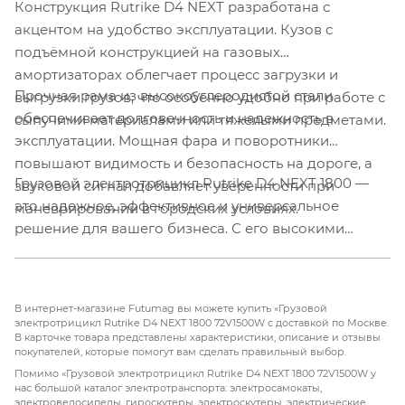
Конструкция Rutrike D4 NEXT разработана с
акцентом на удобство эксплуатации. Кузов с
подъёмной конструкцией на газовых
амортизаторах облегчает процесс загрузки и
Прочная рама из высокоуглеродистой стали
выгрузки грузов, что особенно удобно при работе с
обеспечивает долговечность и надежность в
сыпучими материалами или тяжелыми предметами.
эксплуатации. Мощная фара и поворотники
повышают видимость и безопасность на дороге, а
Грузовой электротрицикл Rutrike D4 NEXT 1800 —
звуковой сигнал добавляет уверенности при
это надежное, эффективное и универсальное
маневрировании в городских условиях.
решение для вашего бизнеса. С его высокими
характеристиками, отличной грузоподъемностью и
удобством в эксплуатации, он станет вашим
незаменимым помощником в грузоперевозках.
В интернет-магазине Futumag вы можете купить «Грузовой
Выберите Rutrike D4 NEXT и оптимизируйте свои
электротрицикл Rutrike D4 NEXT 1800 72V1500W с доставкой по Москве.
В карточке товара представлены характеристики, описание и отзывы
бизнес-процессы!
покупателей, которые помогут вам сделать правильный выбор.
Помимо «Грузовой электротрицикл Rutrike D4 NEXT 1800 72V1500W у
нас большой каталог электротранспорта: электросамокаты,
электровелосипеды, гироскутеры, электроскутеры, электрические