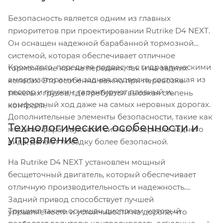
Безопасность является одним из главных
приоритетов при проектировании Rutrike D4 NEXT.
Он оснащен надежной барабанной тормозной
системой, которая обеспечивает отличное
Кроме того, передняя подвеска с гидравлическими
торможение как на передних, так и на задних
амортизаторами и задняя подвеска, состоящая из
колесах. Это особенно важно при перевозке
рессор и пружин, гарантируют плавный и
тяжелых грузов, где требуется высокая степень
комфортный ход даже на самых неровных дорогах.
контроля.
Дополнительные элементы безопасности, такие как
Технологические особенности и
мощная фара, звуковой сигнал и зеркала заднего
управление
вида, делают поездку более безопасной.
На Rutrike D4 NEXT установлен мощный
бесщеточный двигатель, который обеспечивает
отличную производительность и надежность.
Задний привод способствует лучшей
Трицикл также оснащен дисплеем, который
управляемости и устойчивости на дороге, что