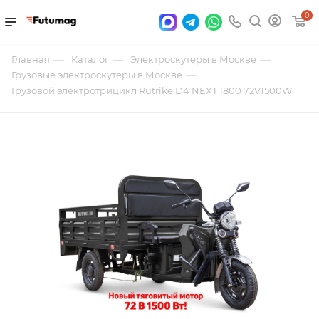
0
—
—
—
Главная
Каталог
Электроскутеры в Москве
—
Грузовые электроскутеры в Москве
Грузовой электротрицикл Rutrike D4 NEXT 1800 72V1500W