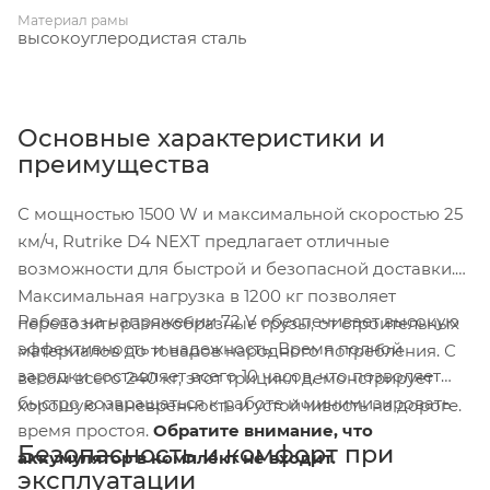
Материал рамы
высокоуглеродистая сталь
Основные характеристики и
преимущества
С мощностью 1500 W и максимальной скоростью 25
км/ч, Rutrike D4 NEXT предлагает отличные
возможности для быстрой и безопасной доставки.
Максимальная нагрузка в 1200 кг позволяет
Работа на напряжении 72 V обеспечивает высокую
перевозить разнообразные грузы, от строительных
эффективность и надежность. Время полной
материалов до товаров народного потребления. С
зарядки составляет всего 10 часов, что позволяет
весом всего 240 кг, этот трицикл демонстрирует
быстро возвращаться к работе и минимизировать
хорошую маневренность и устойчивость на дороге.
время простоя.
Обратите внимание, что
Безопасность и комфорт при
аккумулятор в комплект не входит.
эксплуатации