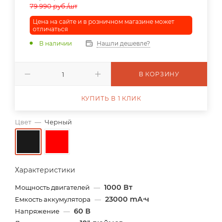
79 990
руб.
/шт
Цена на сайте и в розничном магазине может
отличаться
В наличии
Нашли дешевле?
В КОРЗИНУ
КУПИТЬ В 1 КЛИК
Цвет
—
Черный
Характеристики
1000 Вт
Мощность двигателей
—
23000 mА⋅ч
Емкость аккумулятора
—
60 В
Напряжение
—