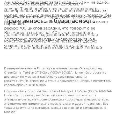
А·ч, что обеспечивает запас хода до 50 км на одном
Компактные габариты (120×23×52 см) и
заряде. Такой пробег позволяет использовать
маневренность делают этот мопед идеальным для
мопед несколько дней для ежедневных поездок без
движения в плотном городском трафике и удобной
Практичность и безопасность
необходимости частой подзарядки. Батарея имеет
парковки.
ресурс 700 циклов зарядки, что говорит о ее
Вес мопеда составляет 40 кг, что делает его
долговечности и надежности. Быстросъемная
достаточно легким для маневрирования, а в
конструкция аккумулятора позволяет удобно
упаковке вес достигает 46 кг, что удобно для
заряжать его дома или в офисе, а время полной
транспортировки. Модель предназначена для
зарядки от сети составляет всего 6 часов.
пользователей от 16 лет и отвечает требованиям
безопасности для городской эксплуатации. Наличие
В интернет-магазине Futumag вы можете купить «Электромопед
дисковых тормозов обеспечивает эффективное и
GreenCamel Тайфун GT EV2pro (1000W 60V23Ah Li-ion ) быстросъем с
доставкой по Москве. В карточке товара представлены
надежное торможение на разных скоростях.
характеристики, описание и отзывы покупателей, которые помогут вам
Электромопед Тайфун GT EV2pro станет отличным
сделать правильный выбор.
выбором для тех, кто ищет экономичный,
Помимо «Электромопед GreenCamel Тайфун GT EV2pro (1000W 60V23Ah
Li-ion ) быстросъем у нас большой каталог электротранспорта:
экологичный и маневренный транспорт для
электросамокаты, электровелосипеды, гироскутеры, электроскутеры,
повседневных поездок по городу.
электрические трициклы, электроснегокаты и другой транспорт. Все
товары доступны по выгодным ценам с доставкой и самовывозом в
Москве.