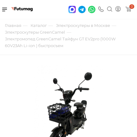
0
—
—
—
Главная
Каталог
Электроскутеры в Москве
—
Электроскутеры GreenCamel
Электромопед GreenCamel Тайфун GT EV2pro (1000W
60V23Ah Li-ion ) быстросъем