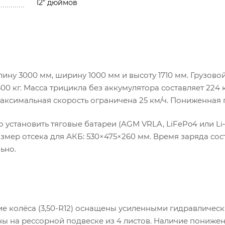
12" дюймов
ину 3000 мм, ширину 1000 мм и высоту 1710 мм. Грузово
00 кг. Масса трицикла без аккумулятора составляет 224 к
максимальная скорость ограничена 25 км/ч. Пониженная
установить тяговые батареи (AGM VRLA, LiFePo4 или Li‑
змер отсека для АКБ: 530×475×260 мм. Время заряда сос
ьно.
ие колёса (3,50-R12) оснащены усиленными гидравличес
ены на рессорной подвеске из 4 листов. Наличие пониже