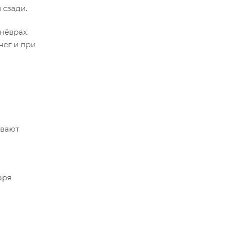
 сзади.
нёврах.
нег и при
ивают
аря