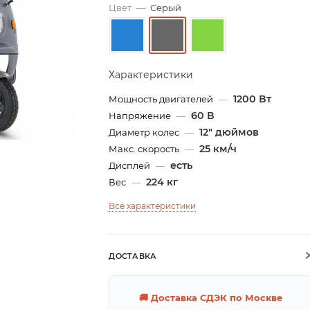
Цвет
—
Серый
Характеристики
1200 Вт
Мощность двигателей
—
60 В
Напряжение
—
12" дюймов
Диаметр колес
—
25 км/ч
Макс. скорость
—
есть
Дисплей
—
224 кг
Вес
—
Все характеристики
ДОСТАВКА
🚚 Доставка СДЭК по Москве