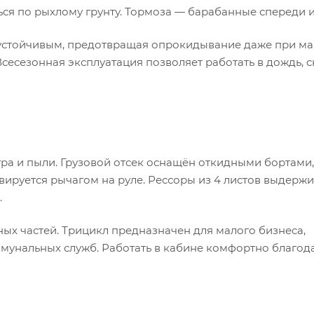
ся по рыхлому грунту. Тормоза — барабанные спереди и
 устойчивым, предотвращая опрокидывание даже при ма
Всесезонная эксплуатация позволяет работать в дождь, с
тра и пыли. Грузовой отсек оснащён откидными бортами,
ируется рычагом на руле. Рессоры из 4 листов выдерж
.
ных частей. Трицикл предназначен для малого бизнеса,
ммунальных служб. Работать в кабине комфортно благод