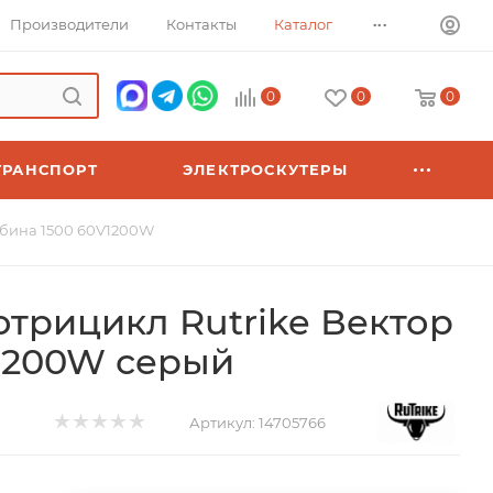
...
Производители
Контакты
Каталог
0
0
0
ТРАНСПОРТ
ЭЛЕКТРОСКУТЕРЫ
абина 1500 60V1200W
отрицикл Rutrike Вектор
V1200W серый
Артикул:
14705766