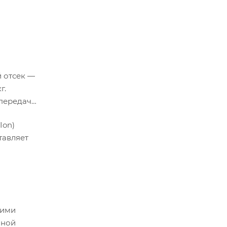
й отсек —
г.
 передача
Ion)
тавляет
кими
нной