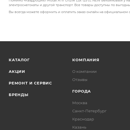
Помимо «Квадроцикл Motax ATV Grizlik Lux 125 сс NEW Бензиновый у н
электроснегокаты и другой транспорт. Все товары доступны по выгодн
Вы всегда можете оформить и оплатить заказ онлайн на официальном 
КАТАЛОГ
КОМПАНИЯ
АКЦИИ
О компании
Отзывы
РЕМОНТ И СЕРВИС
ГОРОДА
БРЕНДЫ
Москва
Санкт-Петербург
Краснодар
Казань