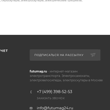
, гироскутеры, электроскутеры, электрические трициклы,
СЧЕТ
ПОДПИСАТЬСЯ НА РАССЫЛКУ
futumag.ru
- интернет-магазин
электротранспорта. Электросамокаты,
электровелосипеды, электроскутеры в Москве
+7 (499) 398-52-53
ЗАКАЗАТЬ ЗВОНОК
info@futumag24.ru