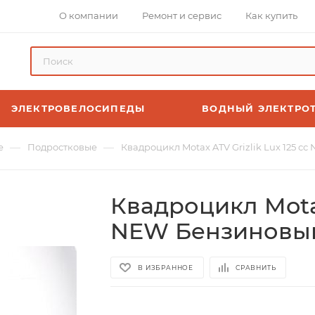
О компании
Ремонт и сервис
Как купить
ЭЛЕКТРОВЕЛОСИПЕДЫ
ВОДНЫЙ ЭЛЕКТРО
—
—
е
Подростковые
Квадроцикл Motax ATV Grizlik Lux 125 с
Квадроцикл Motax
NEW Бензиновы
В ИЗБРАННОЕ
СРАВНИТЬ