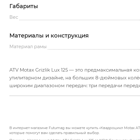
Габариты
Вес
Материалы и конструкция
Материал рамы
ATV Motax Grizlik Lux 125 — это предмаксимальная 
утилитарном дизайне, на больших 8-дюймовых колё
широким диапазоном передач: три передачи передн
работы трансмиссии при езде по дорогам с различ
и экономичности. Также квадрик отличается от мл
дисковых передних тормозов с очень легким выжим
Подходит для детей и подростков от 6 до 16 лет.
В интернет-магазине Futumag вы можете купить «Квадроцикл Motax ATV 
которые помогут вам сделать правильный выбор.