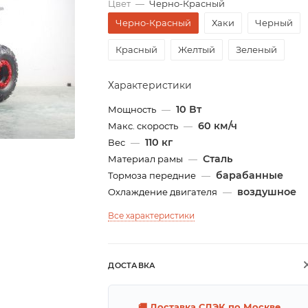
Цвет
—
Черно-Красный
Черно-Красный
Хаки
Черный
Красный
Желтый
Зеленый
Характеристики
10 Вт
Мощность
—
60 км/ч
Макс. скорость
—
110 кг
Вес
—
Сталь
Материал рамы
—
барабанные
Тормоза передние
—
воздушное
Охлаждение двигателя
—
Все характеристики
ДОСТАВКА
🚚 Доставка СДЭК по Москве