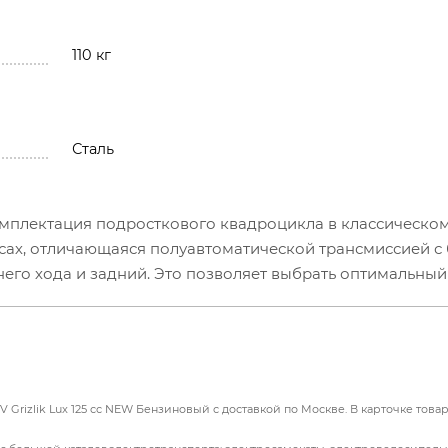
110 кг
Сталь
комплектация подросткового квадроцикла в классическо
сах, отличающаяся полуавтоматической трансмиссией с
его хода и задний. Это позволяет выбрать оптимальны
ным покрытием, добиться более высокой максимальной 
адших моделей наличием высокоэффективных гидравлич
ом.
Grizlik Lux 125 сс NEW Бензиновый с доставкой по Москве. В карточке това