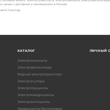
ас большой каталог электротранспорта: электросамокаты, электровелосипеды
ым ценам с доставкой и самовывозом в Москве.
сайте Futumag.
КАТАЛОГ
ЛИЧНЫЙ 
Электросамокаты
Электровелосипеды
Водный электротранспорт
Электроскутеры
Электротрициклы
Электроквадроциклы
Электромотоциклы
Квадроциклы бензиновые