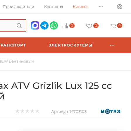
...
Производители
Контакты
Каталог
0
0
0
ТРАНСПОРТ
ЭЛЕКТРОСКУТЕРЫ
с NEW Бензиновый
 ATV Grizlik Lux 125 сс
й
Артикул:
14703103