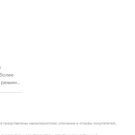
м
 более
й режим
скорости
еских
ра представлены характеристики, описание и отзывы покупателей,