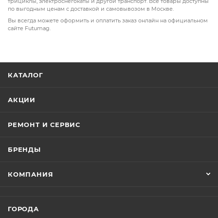
трициклы, электроснегокаты и другой транспорт. Все товары доступны
по выгодным ценам с доставкой и самовывозом в Москве.
Вы всегда можете оформить и оплатить заказ онлайн на официальном
сайте Futumag.
КАТАЛОГ
АКЦИИ
РЕМОНТ И СЕРВИС
БРЕНДЫ
КОМПАНИЯ
ГОРОДА