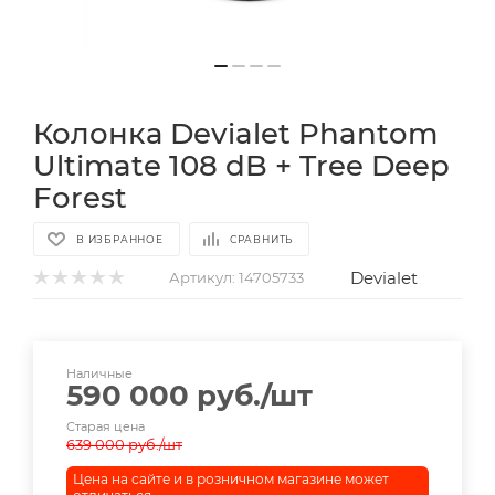
Колонка Devialet Phantom
Ultimate 108 dB + Tree Deep
Forest
В ИЗБРАННОЕ
СРАВНИТЬ
Devialet
Артикул:
14705733
Наличные
590 000
руб.
/шт
Старая цена
639 000
руб.
/шт
Цена на сайте и в розничном магазине может