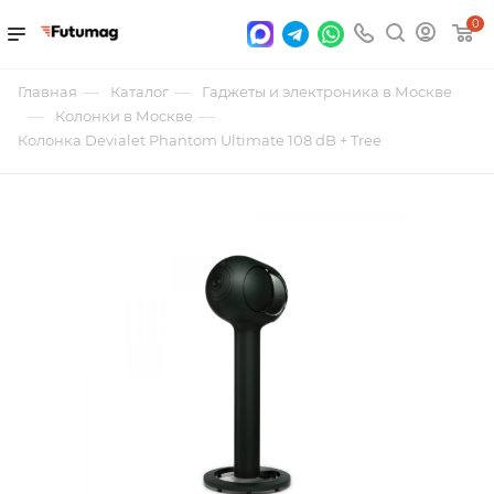
0
—
—
Главная
Каталог
Гаджеты и электроника в Москве
—
—
Колонки в Москве
Колонка Devialet Phantom Ultimate 108 dB + Tree