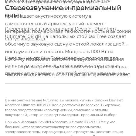
максимальной мощности, когда выделяется
кабелей и сохраняя эстетику пространства.
Стереозвучание и премиальный
значительное количество тепла. Стойка Tree
опыт
превращает акустическую систему в
самостоятельный архитектурный элемент
Стереопара из двух колонок Devialet Phantom
интерьера, подчеркивая технологичность и высокий
Ultimate 108 dB на напольных стойках Tree создает
статус владельца.
объемную звуковую сцену с четкой локализацией
инструментов и голосов. Мощность 1100 Вт на
Напольные стойки Tree идеально подходят для
колонку позволяет заполнить звуком помещения
установки в гостиных, домашних кинотеатрах и
любого размера без искажений и потери качества.
студиях звукозаписи, где требуется максимальное
Частотный диапазон от 14 Гц до 35 кГц обеспечивает
качество звука и эстетическая гармония. Скрытая
детальное воспроизведение как самых низких
проводка внутри стоек поддерживает чистоту
басов, так и самых высоких нот, которые не слышны
интерьера, а литой алюминиевый корпус
человеческому уху, но создают ощущение
В интернет-магазине Futumag вы можете купить «Колонка Devialet
обеспечивает устойчивость и гасит вибрации.
воздушности и простора.
Phantom Ultimate 108 dB + Tree с доставкой по Москве. В карточке
товара представлены характеристики, описание и отзывы
Devialet Phantom Ultimate 108 dB с напольными
покупателей, которые помогут вам сделать правильный выбор.
стойками Tree — это выбор тех, кто не готов идти на
Помимо «Колонка Devialet Phantom Ultimate 108 dB + Tree у нас
компромиссы между качеством звука и дизайном.
большой каталог электротранспорта: электросамокаты,
электровелосипеды, гироскутеры, электроскутеры, электрические