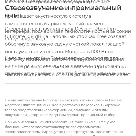
максимальной мощности, когда выделяется
кабелей и сохраняя эстетику пространства.
Стереозвучание и премиальный
значительное количество тепла. Стойка Tree
опыт
превращает акустическую систему в
самостоятельный архитектурный элемент
Стереопара из двух колонок Devialet Phantom
интерьера, подчеркивая технологичность и высокий
Ultimate 108 dB на напольных стойках Tree создает
статус владельца.
объемную звуковую сцену с четкой локализацией
инструментов и голосов. Мощность 1100 Вт на
Напольные стойки Tree идеально подходят для
колонку позволяет заполнить звуком помещения
установки в гостиных, домашних кинотеатрах и
любого размера без искажений и потери качества.
студиях звукозаписи, где требуется максимальное
Частотный диапазон от 14 Гц до 35 кГц обеспечивает
качество звука и эстетическая гармония. Скрытая
детальное воспроизведение как самых низких
проводка внутри стоек поддерживает чистоту
басов, так и самых высоких нот, которые не слышны
интерьера, а литой алюминиевый корпус
человеческому уху, но создают ощущение
В интернет-магазине Futumag вы можете купить «Колонка Devialet
обеспечивает устойчивость и гасит вибрации.
воздушности и простора.
Phantom Ultimate 108 dB + Tree с доставкой по Москве. В карточке
товара представлены характеристики, описание и отзывы
Devialet Phantom Ultimate 108 dB с напольными
покупателей, которые помогут вам сделать правильный выбор.
стойками Tree — это выбор тех, кто не готов идти на
Помимо «Колонка Devialet Phantom Ultimate 108 dB + Tree у нас
компромиссы между качеством звука и дизайном.
большой каталог электротранспорта: электросамокаты,
электровелосипеды, гироскутеры, электроскутеры, электрические