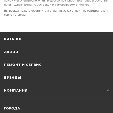
трициклы, электроснегокаты и другой транспорт. Все товары доступны
по выгодным ценам с доставкой и самовывозом в Москве.
Вы всегда можете оформить и оплатить заказ онлайн на официальном
сайте Futumag.
КАТАЛОГ
АКЦИИ
РЕМОНТ И СЕРВИС
БРЕНДЫ
КОМПАНИЯ
ГОРОДА