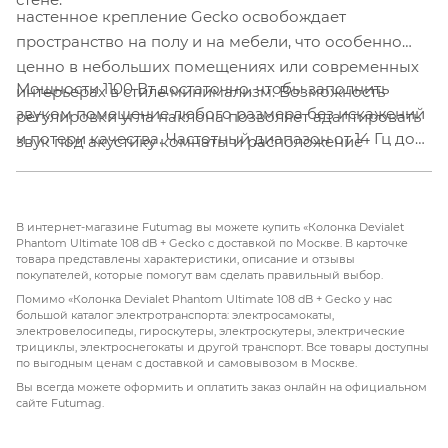
настенное крепление Gecko освобождает
пространство на полу и на мебели, что особенно
ценно в небольших помещениях или современных
Мощности 1100 Вт достаточно, чтобы заполнить
интерьерах в стиле минимализм. Возможность
звуком помещение любого размера без искажений
регулировки угла наклона позволяет адаптировать
и потери качества. Частотный диапазон от 14 Гц до
звук под акустику комнаты и расположение
35 кГц обеспечивает детальное воспроизведение
слушателя. Колонка, парящая на стене, становится
самых низких басов и самых высоких нот. Devialet
не просто акустическим устройством, а настоящим
Phantom Ultimate 108 dB с креплением Gecko — это
арт-объектом.
В интернет-магазине Futumag вы можете купить «Колонка Devialet
идеальное решение для домашних кинотеатров,
Phantom Ultimate 108 dB + Gecko с доставкой по Москве. В карточке
товара представлены характеристики, описание и отзывы
гостиных и студий, где важны и качество звука, и
покупателей, которые помогут вам сделать правильный выбор.
эстетическая безупречность пространства.
Помимо «Колонка Devialet Phantom Ultimate 108 dB + Gecko у нас
большой каталог электротранспорта: электросамокаты,
электровелосипеды, гироскутеры, электроскутеры, электрические
трициклы, электроснегокаты и другой транспорт. Все товары доступны
по выгодным ценам с доставкой и самовывозом в Москве.
Вы всегда можете оформить и оплатить заказ онлайн на официальном
сайте Futumag.