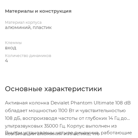
Материалы и конструкция
Материал корпуса
алюминий, пластик
Клеммы
вход
Количество динамиков
4
Основные характеристики
Активная колонка Devialet Phantom Ultimate 108 dB
обладает мощностью 1100 Вт и чувствительностью
108 дБ, воспроизводя частоты от глубоких 14 Гц до
ультразвуковых 35000 Гц. Корпус выполнен из
Внутри установлены четыре динамика, работающие
комбинации алюминия и пластика, что