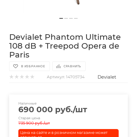
Devialet Phantom Ultimate
108 dB + Treepod Opera de
Paris
В ИЗБРАННОЕ
СРАВНИТЬ
Devialet
Артикул:
14705734
Наличные
690 000
руб.
/шт
Старая цена
735 900
руб.
/шт
Цена на сайте и в розничном магазине может