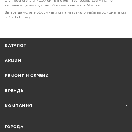
электроснегокаты и другой транспорт. Все товары доступны по
выгодным ценам с доставкой и самовывозом в Москве.
Вы всегда можете оформить и оплатить заказ онлайн на официальном
сайте Futumag.
КАТАЛОГ
АКЦИИ
РЕМОНТ И СЕРВИС
БРЕНДЫ
КОМПАНИЯ
ГОРОДА