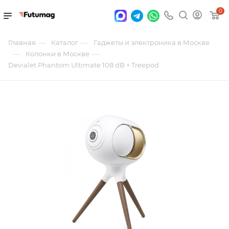
0
—
—
Главная
Каталог
Гаджеты и электроника в Москве
—
—
Колонки в Москве
Devialet Phantom Ultimate 108 dB + Treepod