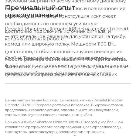
звуковой энергии по всему частотному диапазону
Премиальный опыт
без выделения отдельных полос и возникновения
прослушивания
резонансов. Активная конструкция исключает
необходимость во внешнем усилителе —
Devialet Phantom Ultimate 108 dB на стойке Treepod
достаточно подключить источник сигнала, и
— это идеальное решение для установки на тумбу,
колонка готова к работе.
комод или широкую полку. Мощности 1100 Вт
достаточно, чтобы заполнить звуком помещение
Стойка Treepod не только улучшает эстетику, но и
любого размера без искажений и потери качества.
функционально дополняет колонку, отводя тепло и
Частотный диапазон от 14 Гц до 35 кГц обеспечивает
изолируя вибрации. Комплект подходит для
детальное воспроизведение как самых низких
использования в гостиных, кабинетах и студиях, где
басов, так и самых высоких нот, которые не слышны
важны и качество звука, и внешний вид. Devialet
человеческому уху, но создают ощущение
Phantom Ultimate 108 dB с Treepod — это выбор тех,
воздушности и простора.
В интернет-магазине Futumag вы можете купить «Devialet Phantom
кто ценит бескомпромиссное звучание и
Ultimate 108 dB + Treepod с доставкой по Москве. В карточке товара
представлены характеристики, описание и отзывы покупателей,
изысканный дизайн.
которые помогут вам сделать правильный выбор.
Помимо «Devialet Phantom Ultimate 108 dB + Treepod у нас большой
каталог электротранспорта: электросамокаты, электровелосипеды,
гироскутеры, электроскутеры, электрические трициклы,